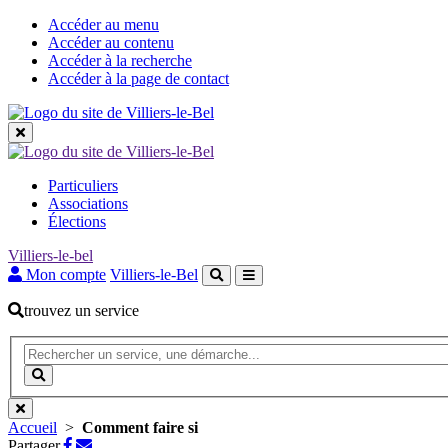
Accéder au menu
Accéder au contenu
Accéder à la recherche
Accéder à la page de contact
Les
Particuliers
grandes
Associations
Élections
rubriques
Villiers-le-bel
Mon compte
Villiers-le-Bel
trouvez un service
Recherche
(Mot(s)
clés
Lancer
de
la
minimum
recherche
3
Accueil
>
Comment faire si
caractères)
Partager
Partager
Partager