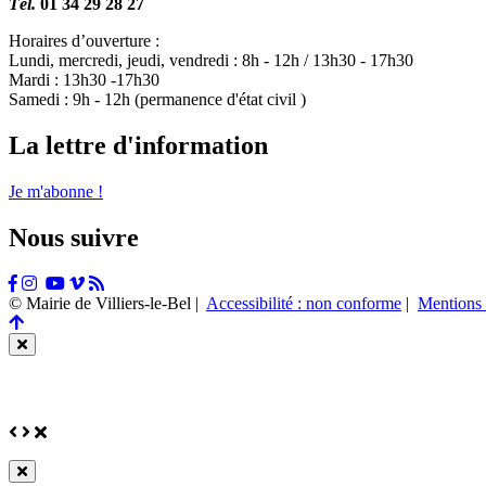
Tél.
01 34 29 28 27
Horaires d’ouverture :
Lundi, mercredi, jeudi, vendredi : 8h - 12h / 13h30 - 17h30
Mardi : 13h30 -17h30
Samedi : 9h - 12h (permanence d'état civil )
La lettre d'information
Je m'abonne !
Nous suivre
Facebook
Instagram
Tiktok
Youtube
Vimeo
Flux
RSS
© Mairie de Villiers-le-Bel |
Accessibilité : non conforme
|
Mentions 
Retour
en
Fermer
haut
cette
de
fenêtre
page
Précédent
Suivant
Fermer