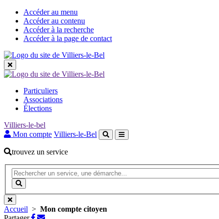
Accéder au menu
Accéder au contenu
Accéder à la recherche
Accéder à la page de contact
Les
Particuliers
grandes
Associations
Élections
rubriques
Villiers-le-bel
Mon compte
Villiers-le-Bel
trouvez un service
Recherche
(Mot(s)
clés
Lancer
de
la
minimum
recherche
3
Accueil
>
Mon compte citoyen
caractères)
Partager
Partager
Partager