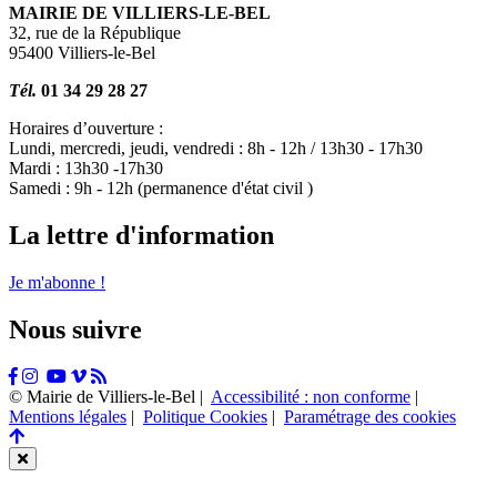
MAIRIE DE VILLIERS-LE-BEL
32, rue de la République
95400 Villiers-le-Bel
Tél.
01 34 29 28 27
Horaires d’ouverture :
Lundi, mercredi, jeudi, vendredi : 8h - 12h / 13h30 - 17h30
Mardi : 13h30 -17h30
Samedi : 9h - 12h (permanence d'état civil )
La lettre d'information
Je m'abonne !
Nous suivre
Facebook
Instagram
Tiktok
Youtube
Vimeo
Flux
RSS
© Mairie de Villiers-le-Bel |
Accessibilité : non conforme
|
Mentions légales
|
Politique Cookies
|
Paramétrage des cookies
Retour
en
Fermer
haut
cette
de