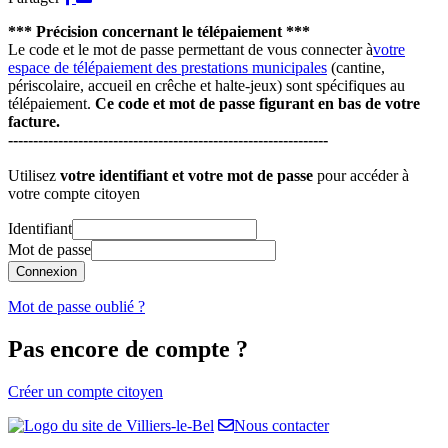
sur
par
*** Précision concernant le télépaiement ***
Facebook
e-
Le code et le mot de passe permettant de vous connecter à
votre
mail
espace de télépaiement des prestations municipales
(cantine,
périscolaire, accueil en crêche et halte-jeux) sont spécifiques au
télépaiement.
Ce code et mot de passe figurant en bas de votre
facture.
----------------------------------------------------------------
Utilisez
votre identifiant et votre mot de passe
pour accéder à
votre compte citoyen
Identifiant
Mot de passe
Mot de passe oublié ?
Pas encore de compte ?
Créer un compte citoyen
Nous contacter