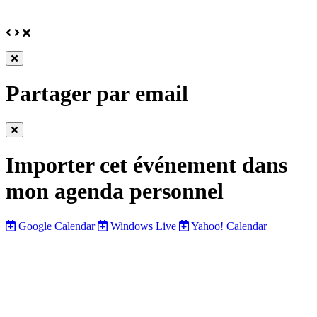
fenêtre
page
Précédent
Suivant
Fermer
Fermer
cette
Partager par email
fenêtre
Fermer
cette
Importer cet événement dans
fenêtre
mon agenda personnel
Google Calendar
Windows Live
Yahoo! Calendar