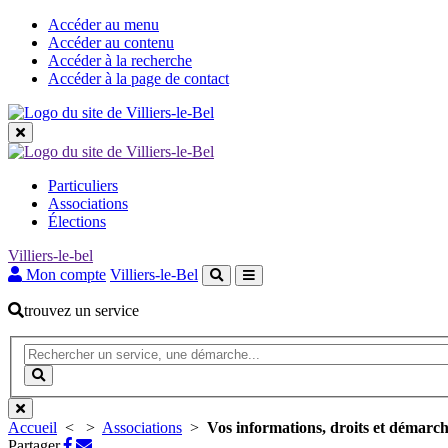
Accéder au menu
Accéder au contenu
Accéder à la recherche
Accéder à la page de contact
Les
Particuliers
grandes
Associations
Élections
rubriques
Villiers-le-bel
Mon compte
Villiers-le-Bel
trouvez un service
Recherche
(Mot(s)
clés
Lancer
de
la
minimum
recherche
3
Accueil
<
>
Associations
>
Vos informations, droits et démarch
caractères)
Partager
Partager
Partager