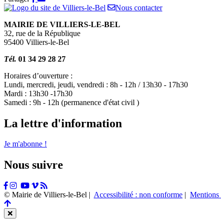
sur
par
Nous contacter
Facebook
e-
MAIRIE DE VILLIERS-LE-BEL
mail
32, rue de la République
95400 Villiers-le-Bel
Tél.
01 34 29 28 27
Horaires d’ouverture :
Lundi, mercredi, jeudi, vendredi : 8h - 12h / 13h30 - 17h30
Mardi : 13h30 -17h30
Samedi : 9h - 12h (permanence d'état civil )
La lettre d'information
Je m'abonne !
Nous suivre
Facebook
Instagram
Tiktok
Youtube
Vimeo
Flux
RSS
© Mairie de Villiers-le-Bel |
Accessibilité : non conforme
|
Mentions 
Retour
en
Fermer
haut