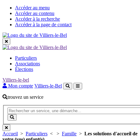
Accéder au menu
Accéder au contenu
Accéder à la recherche
Accéder à la page de contact
Les
Particuliers
grandes
Associations
Élections
rubriques
Villiers-le-bel
Mon compte
Villiers-le-Bel
trouvez un service
Recherche
(Mot(s)
clés
Lancer
de
la
minimum
recherche
3
Accueil
>
Particuliers
<
>
Famille
>
Les solutions d'accueil de
caractères)
votre (vos) enfant(s)