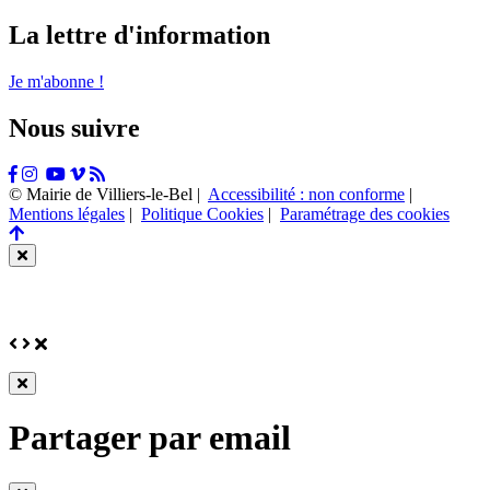
La lettre d'information
Je m'abonne !
Nous suivre
Facebook
Instagram
Tiktok
Youtube
Vimeo
Flux
RSS
© Mairie de Villiers-le-Bel |
Accessibilité : non conforme
|
Mentions légales
|
Politique Cookies
|
Paramétrage des cookies
Retour
en
Fermer
haut
cette
de
fenêtre
page
Précédent
Suivant
Fermer
Fermer
cette
Partager par email
fenêtre