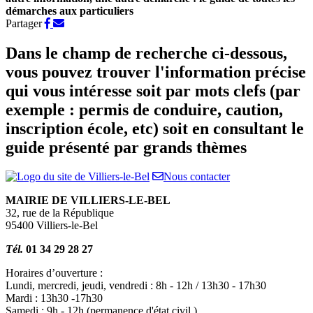
démarches aux particuliers
Partager
Partager
Partager
sur
par
Facebook
e-
Dans le champ de recherche ci-dessous,
mail
vous pouvez trouver l'information précise
qui vous intéresse soit par mots clefs (par
exemple : permis de conduire, caution,
inscription école, etc) soit en consultant le
guide présenté par grands thèmes
Nous contacter
MAIRIE DE VILLIERS-LE-BEL
32, rue de la République
95400 Villiers-le-Bel
Tél.
01 34 29 28 27
Horaires d’ouverture :
Lundi, mercredi, jeudi, vendredi : 8h - 12h / 13h30 - 17h30
Mardi : 13h30 -17h30
Samedi : 9h - 12h (permanence d'état civil )