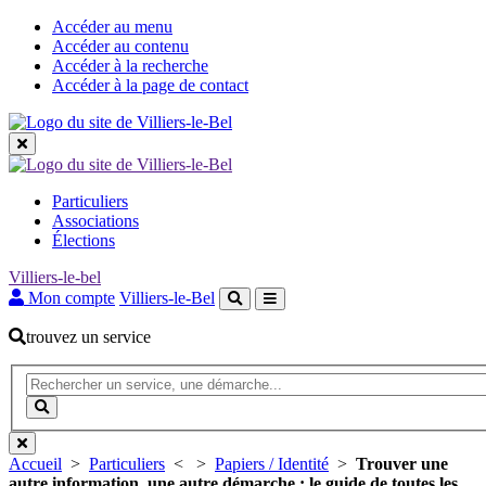
Accéder au menu
Accéder au contenu
Accéder à la recherche
Accéder à la page de contact
Les
Particuliers
grandes
Associations
Élections
rubriques
Villiers-le-bel
Mon compte
Villiers-le-Bel
trouvez un service
Recherche
(Mot(s)
clés
Lancer
de
la
minimum
recherche
3
Accueil
>
Particuliers
<
>
Papiers / Identité
>
Trouver une
caractères)
autre information, une autre démarche : le guide de toutes les