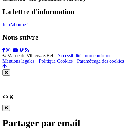
La lettre d'information
Je m'abonne !
Nous suivre
Facebook
Instagram
Tiktok
Youtube
Vimeo
Flux
RSS
© Mairie de Villiers-le-Bel |
Accessibilité : non conforme
|
Mentions légales
|
Politique Cookies
|
Paramétrage des cookies
Retour
en
Fermer
haut
cette
de
fenêtre
page
Précédent
Suivant
Fermer
Fermer
cette
Partager par email
fenêtre