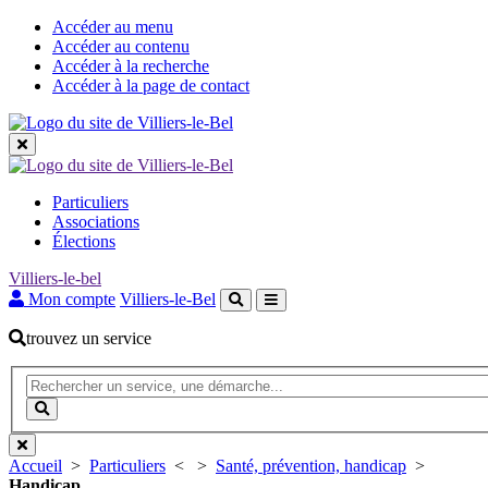
Accéder au menu
Accéder au contenu
Accéder à la recherche
Accéder à la page de contact
Les
Particuliers
grandes
Associations
Élections
rubriques
Villiers-le-bel
Mon compte
Villiers-le-Bel
trouvez un service
Recherche
(Mot(s)
clés
Lancer
de
la
minimum
recherche
3
Accueil
>
Particuliers
<
>
Santé, prévention, handicap
>
caractères)
Handicap