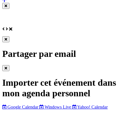
en
Fermer
haut
cette
de
fenêtre
page
Précédent
Suivant
Fermer
Fermer
cette
Partager par email
fenêtre
Fermer
cette
Importer cet événement dans
fenêtre
mon agenda personnel
Google Calendar
Windows Live
Yahoo! Calendar