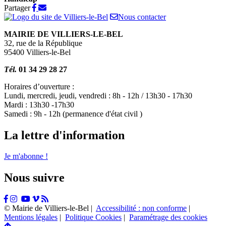
Partager
Partager
Partager
sur
par
Nous contacter
Facebook
e-
MAIRIE DE VILLIERS-LE-BEL
mail
32, rue de la République
95400 Villiers-le-Bel
Tél.
01 34 29 28 27
Horaires d’ouverture :
Lundi, mercredi, jeudi, vendredi : 8h - 12h / 13h30 - 17h30
Mardi : 13h30 -17h30
Samedi : 9h - 12h (permanence d'état civil )
La lettre d'information
Je m'abonne !
Nous suivre
Facebook
Instagram
Tiktok
Youtube
Vimeo
Flux
RSS
© Mairie de Villiers-le-Bel |
Accessibilité : non conforme
|
Mentions légales
|
Politique Cookies
|
Paramétrage des cookies
Retour