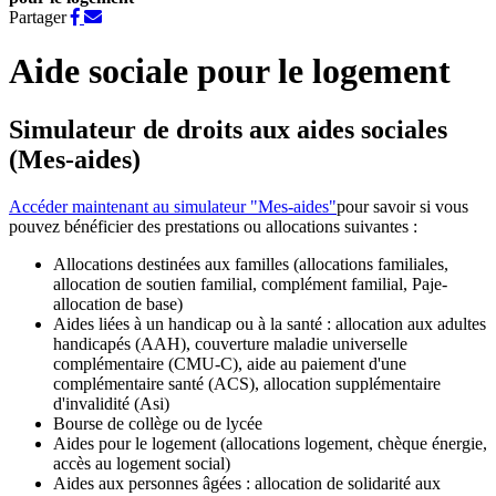
Partager
Partager
Partager
sur
par
Facebook
e-
Aide sociale pour le logement
mail
Simulateur de droits aux aides sociales
(Mes-aides)
Accéder maintenant au simulateur "Mes-aides"
pour savoir si vous
pouvez bénéficier des prestations ou allocations suivantes :
Allocations destinées aux familles (allocations familiales,
allocation de soutien familial, complément familial, Paje-
allocation de base)
Aides liées à un handicap ou à la santé : allocation aux adultes
handicapés (AAH), couverture maladie universelle
complémentaire (CMU-C), aide au paiement d'une
complémentaire santé (ACS), allocation supplémentaire
d'invalidité (Asi)
Bourse de collège ou de lycée
Aides pour le logement (allocations logement, chèque énergie,
accès au logement social)
Aides aux personnes âgées : allocation de solidarité aux