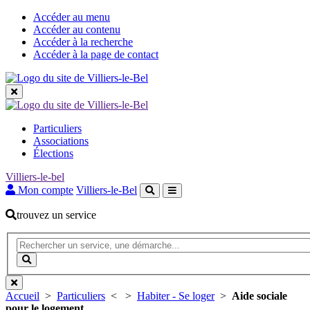
Accéder au menu
Accéder au contenu
Accéder à la recherche
Accéder à la page de contact
Les
Particuliers
grandes
Associations
Élections
rubriques
Villiers-le-bel
Mon compte
Villiers-le-Bel
trouvez un service
Recherche
(Mot(s)
clés
Lancer
de
la
minimum
recherche
3
Accueil
>
Particuliers
<
>
Habiter - Se loger
>
Aide sociale
caractères)
pour le logement