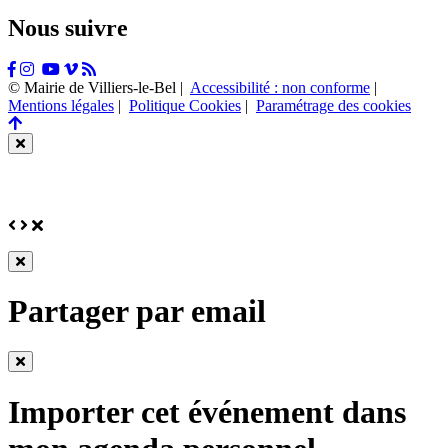
Nous suivre
Facebook
Instagram
Tiktok
Youtube
Vimeo
Flux
RSS
© Mairie de Villiers-le-Bel |
Accessibilité : non conforme
|
Mentions légales
|
Politique Cookies
|
Paramétrage des cookies
Retour
en
Fermer
haut
cette
de
fenêtre
page
Précédent
Suivant
Fermer
Fermer
cette
Partager par email
fenêtre
Fermer
cette
Importer cet événement dans
fenêtre