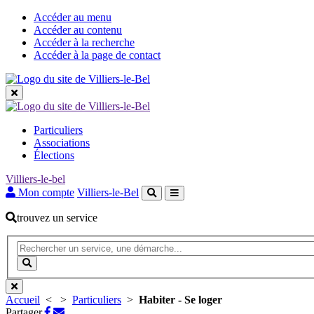
Accéder au menu
Accéder au contenu
Accéder à la recherche
Accéder à la page de contact
Les
Particuliers
grandes
Associations
Élections
rubriques
Villiers-le-bel
Mon compte
Villiers-le-Bel
trouvez un service
Recherche
(Mot(s)
clés
Lancer
de
la
minimum
recherche
3
Accueil
<
>
Particuliers
>
Habiter - Se loger
caractères)
Partager
Partager
Partager