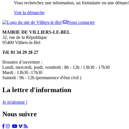
Vous recherchez une information, un formulaire ou une démarche 
Voir la démarche
Nous contacter
MAIRIE DE VILLIERS-LE-BEL
32, rue de la République
95400 Villiers-le-Bel
Tél.
01 34 29 28 27
Horaires d’ouverture :
Lundi, mercredi, jeudi, vendredi : 8h - 12h / 13h30 - 17h30
Mardi : 13h30 -17h30
Samedi : 9h - 12h (permanence d'état civil )
La lettre d'information
Je m'abonne !
Nous suivre
Facebook
Instagram
Tiktok
Youtube
Vimeo
Flux