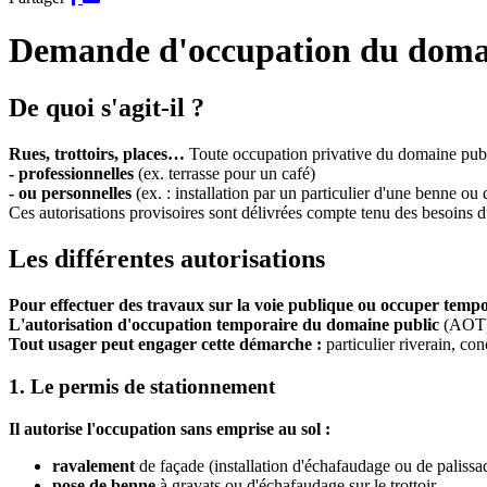
sur
par
Facebook
e-
Demande d'occupation du doma
mail
De quoi s'agit-il ?
Rues, trottoirs, places…
Toute occupation privative du domaine publi
- professionnelles
(ex. terrasse pour un café)
- ou personnelles
(ex. : installation par un particulier d'une benne o
Ces autorisations provisoires sont délivrées compte tenu des besoins d
Les différentes autorisations
Pour effectuer des travaux sur la voie publique ou occuper temp
L'autorisation d'occupation temporaire du domaine public
(AOT) 
Tout usager peut engager cette démarche :
particulier riverain, c
1. Le permis de stationnement
Il autorise l'occupation sans emprise au sol :
ravalement
de façade (installation d'échafaudage ou de palissa
pose de benne
à gravats ou d'échafaudage sur le trottoir,