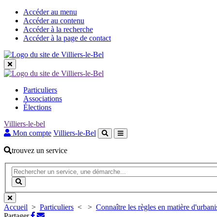
Accéder au menu
Accéder au contenu
Accéder à la recherche
Accéder à la page de contact
Les
Particuliers
grandes
Associations
Élections
rubriques
Villiers-le-bel
Mon compte
Villiers-le-Bel
trouvez un service
Recherche
(Mot(s)
clés
Lancer
de
la
minimum
recherche
3
Accueil
>
Particuliers
<
>
Connaître les règles en matière d'urban
caractères)
Partager
Partager
Partager