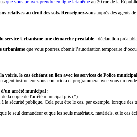
ous
que vous pouvez prendre en ligne ici-même
au 20 rue de la Républiqu
ons relatives au droit des sols. Renseignez-vous
auprès des agents de 
 du service Urbanisme une démarche préalable
: déclaration préalab
ce urbanisme
que vous pourrez obtenir l’autorisation temporaire d’occu
a voirie, le cas échéant en lien avec les services de Police municip
un agent instructeur vous contactera et programmera avec vous un rendez
 d'un arrêté municipal :
de la copie de l'arrêté municipal pris (*)
à la sécurité publique. Cela peut être le cas, par exemple, lorsque des
que le seul demandeur et que les seuls matériaux, matériels, et le cas éc