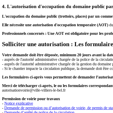
4. L'autorisation d'occupation du domaine public p
L'occupation du domaine public (trottoirs, places) par un comm
Elle nécessite une autorisation d'occupation temporaire (AOT)
du
Professionnels concernés :
Une AOT est obligatoire pour les profe
Solliciter une autorisation : Les formulai
Votre demande doit être déposée, minimum 20 jours avant la dat
-
auprès de l'autorité administrative chargée de la police de la circulat
- auprès de l'autorité administrative chargée de la gestion du domaine 
- Si le chantier impacte la circulation publique, la demande doit être 
Les formulaires ci-après vous permettent de demander l’autorisa
Merci de télécharger ci-après, le ou les formulaires corresponda
autorisationvoirie@ville-villiers-le-bel.fr
Permission de voirie pour travaux
-
Notice explicative
-
Demande de permission ou d’autorisation de voirie, de permis de sta
-
Demande d’arrêté de police de la circulation