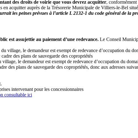
ntant des droits de voirie que vous devrez acquitter
, conformément à 
 en acquitter auprès de la Trésorerie Municipale de Villiers-le-Bel sit
rrait les peines prévues à l’article L 2132-1 du code général de la p
blic est assujettie au paiement d’une redevance.
Le Conseil Municipa
U du village, le demandeur est exempt de redevance d’occupation du do
le cadre des plans de sauvegarde des copropriétés
u village, le demandeur est exempt de redevance d’occupation du domai
cadre des plans de sauvegarde des copropriétés, donc aux adresses suivan
.
rises intervenant pour les concessionnaires
n consultable ici