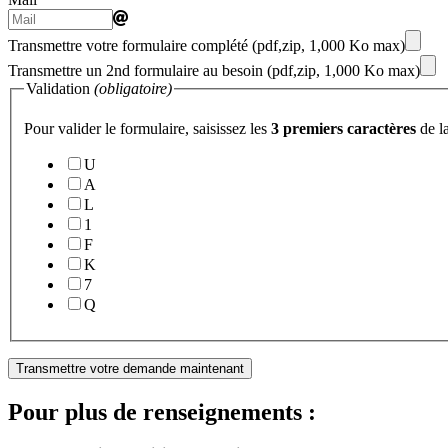
Transmettre votre formulaire complété
(pdf,zip, 1,000 Ko max)
Transmettre un 2nd formulaire au besoin
(pdf,zip, 1,000 Ko max)
Validation
(obligatoire)
Pour valider le formulaire, saisissez les
3 premiers caractères
de la
(obligatoire)
La
U
clé
A
de
L
validation
1
F
K
7
Q
Transmettre votre demande maintenant
Pour plus de renseignements :