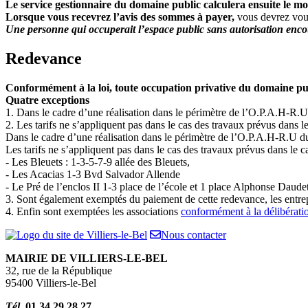
Le service gestionnaire du domaine public calculera ensuite le mo
Lorsque vous recevrez l’avis des sommes à payer,
vous devrez vous
Une personne qui occuperait l’espace public sans autorisation encou
Redevance
Conformément à la loi, toute occupation privative du domaine pu
Quatre exceptions
1. Dans le cadre d’une réalisation dans le périmètre de l’O.P.A.H-R.
2. Les tarifs ne s’appliquent pas dans le cas des travaux prévus dans 
Dans le cadre d’une réalisation dans le périmètre de l’O.P.A.H-R.U d
Les tarifs ne s’appliquent pas dans le cas des travaux prévus dans le 
- Les Bleuets : 1-3-5-7-9 allée des Bleuets,
- Les Acacias 1-3 Bvd Salvador Allende
- Le Pré de l’enclos II 1-3 place de l’école et 1 place Alphonse Daudet
3. Sont également exemptés du paiement de cette redevance, les entrep
4. Enfin sont exemptées les associations
conformément à la délibératio
Nous contacter
MAIRIE DE VILLIERS-LE-BEL
32, rue de la République
95400 Villiers-le-Bel
Tél.
01 34 29 28 27